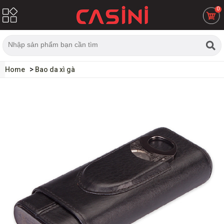
0
Home
Bao da xì gà