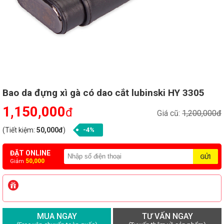
Bao da đựng xì gà có dao cắt lubinski HY 3305
1,150,000
đ
Giá cũ:
1,200,000đ
(Tiết kiệm:
50,000đ
)
-4%
ĐẶT ONLINE
50,000
Giảm
MUA NGAY
TƯ VẤN NGAY