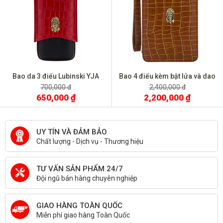
Bao da 3 điếu Lubinski YJA
Bao 4 điếu kèm bật lửa và dao
5000
cắt Lubinski
700,000 đ
2,400,000 đ
650,000 ₫
2,200,000 ₫
UY TÍN VÀ ĐẢM BẢO
Chất lượng - Dịch vụ - Thương hiệu
TƯ VẤN SẢN PHẨM 24/7
Đội ngũ bán hàng chuyên nghiệp
GIAO HÀNG TOÀN QUỐC
Miễn phí giao hàng Toàn Quốc