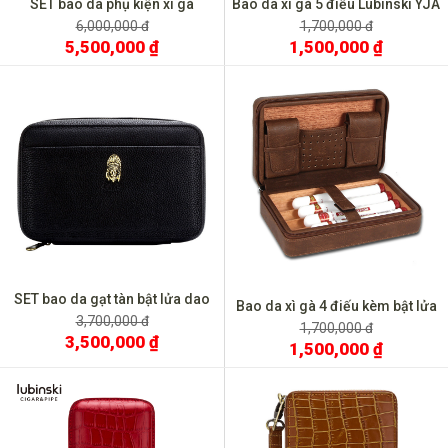
SET bao da phụ kiện xì gà
Bao da xì gà 5 điếu Lubinski YJA
Jifeng JF 502
5009
6,000,000 đ
1,700,000 đ
5,500,000 ₫
1,500,000 ₫
SET bao da gạt tàn bật lửa dao
Bao da xì gà 4 điếu kèm bật lửa
cắt Lubinski
3,700,000 đ
và dao cắt T116
1,700,000 đ
3,500,000 ₫
1,500,000 ₫