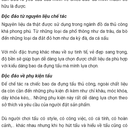
hữu là được.
Độc đáo từ nguyên liệu chế tác
Nguyên liệu da thật được sử dụng trong ngành đồ da thủ công
khá phong phú. Từ những loại da phổ thông như da trâu, da bò
đến những loại da đắt đỏ hơn như da kỳ đà, da cá sấu.
Với mỗi đặc trưng khác nhau về sự tinh tế, vẻ đẹp sang trọng,
độ bền sẽ giúp bạn dễ dàng lựa chọn được chất liệu da phù hợp
với kiểu dáng bao da đựng tẩu mà mình lựa chọn.
Độc đáo về phụ kiện tẩu
Để chế tác ra chiếc bao da đựng tẩu thủ công, ngoài chất liệu
da còn cần đến những phụ kiện đi kèm như chỉ khâu, móc khóa,
dây khóa kéo,... Những phụ kiện này rất dễ dàng lựa chọn theo
sở thích và yêu cầu của người đặt sản phẩm.
Dù người chơi tẩu có style, có công việc, có cá tính, có hoàn
cảnh,... khác nhau nhưng khi họ hút tẩu và hiểu về tẩu cũng có