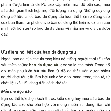
phẩm được làm từ da PU cao cấp mềm mại độ bền cao, màu
sắc đơn giản thích hợp mọi đối tượng sử dụng. Những quý ông
đang sở hữu chiếc bao da đựng tẩu luôn thể hiện rõ đẳng cấp
của bản thân. Tại phukienvip bạn dễ dàng thể hiện rõ cá tính của
mình với bộ sưu tập bao da đa dạng về mẫu mã và giá cả dưới
đây.
Ưu điểm nổi bật của bao da đựng tẩu
Ngoài bao da của các thương hiệu nổi tiếng, người chơi tẩu còn
yêu thích những
bao da đựng tẩu
độc và lạ cho mình. Trong số
đó, món phụ kiện hút tẩu làm từ đồ da thật luôn được nhiều
người chơi tẩu đặt làm bởi tính độc đáo, sang trọng, tinh tế, từ
chất liệu và kiểu dáng đến cách chế tác.
Mẫu mã độc đáo
Bạn có thể lựa chọn kích thước, kiểu dáng hay màu sắc bao da
đựng tẩu sao cho phù hợp với mong muốn sử dụng. Bạn chỉ
cần đưa ra yêu cầu của mình về chiếc bao da mình muốn sở