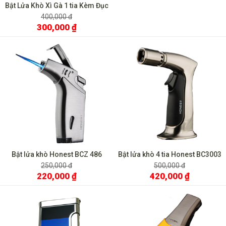
Bật Lửa Khò Xì Gà 1 tia Kèm Đục
BCZ 487
400,000 đ
300,000 ₫
Bật lửa khò Honest BCZ 486
Bật lửa khò 4 tia Honest BC3003
250,000 đ
500,000 đ
220,000 ₫
420,000 ₫