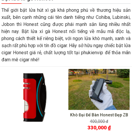
Thế giới bật lửa hút xì gà khá phong phú về thương hiệu sản
xuất, bên cạnh những cái tên danh tiếng như Cohiba, Lubinski,
Jobon thì Honest cũng được phái mạnh săn lùng nhiều nhất
hiện nay. Bật lửa xì gà Honest nổi tiếng về mẫu mã độc lạ,
phong cách thiết kế riêng biệt, với ngọn lửa khò mạnh, xanh và
sạch rất phù hợp với tín đồ cigar. Hãy sở hữu ngay chiếc bật lửa
cigar Honest giá rẻ, chất lượng tốt tại phukienvip để thỏa mãn
đam mê cigar nhé!
Khò Đại Để Bàn Honest Đẹp ZB
484
400,000 đ
330,000 ₫