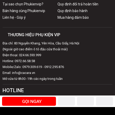
Tại sao chọn Phukienvip?
Quy định đổi trả hoàn tiền
Bán hàng cùng Phukienvip
Quy định bảo hành
Liên hệ - Góp ý
Mua hàng đảm bảo
THƯƠNG HIỆU PHỤ KIỆN VIP
Địa chỉ: 83 Nguyễn Khang, Yên Hòa, Cầu Giấy, Hà Nội
(Ngoài giờ cao điểm ô tô đậu cửa thoải mái)
Điện thoại: 024.66.593.999
Hotline: 0972.66.58.58
Mobile/Zalo: 0979.309.619 - 0912.295.876
Email: info@cacara.vn
Mở cửa từ 8h30 -19h các ngày trong tuần
HOTLINE
Giải đáp thắc mắc & khiếu nại
GỌI NGAY
0979.309.619
(8h00 - 20h00)