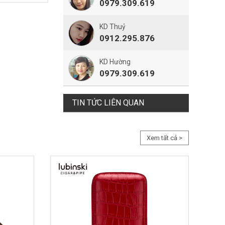
0979.309.619
KD Thuỷ
0912.295.876
KD Hường
0979.309.619
TIN TỨC LIÊN QUAN
Xem tất cả >