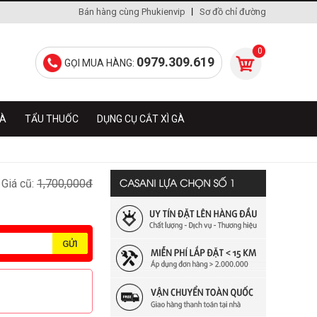
Bán hàng cùng Phukienvip
Sơ đồ chỉ đường
0
0979.309.619
GỌI MUA HÀNG:
GÀ
TẨU THUỐC
DỤNG CỤ CẮT XÌ GÀ
Giá cũ:
1,700,000đ