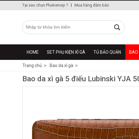
Tại sao chọn Phukienvip ?
Mua hàng đảm bảo
HOME
SET PHỤ KIỆN XÌ GÀ
TỦ BẢO QUẢN
BAO 
Trang chủ
Bao da xì gà
Bao da xì gà 5 điếu Lubinski YJA 