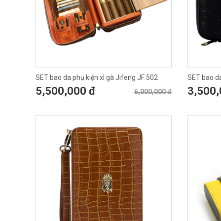
SET bao da phụ kiện xì gà Jifeng JF 502
SET bao da
5,500,000 đ
3,500,
6,000,000 đ