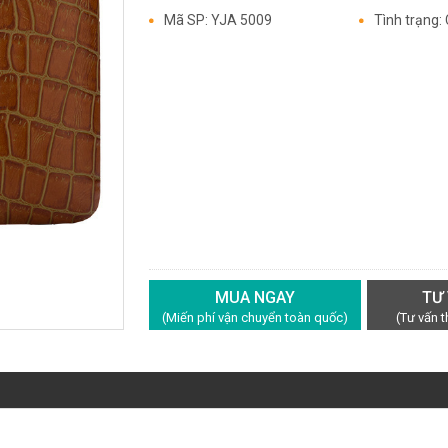
Mã SP: YJA 5009
Tình trạng:
MUA NGAY
TƯ
(Miến phí vận chuyển toàn quốc)
(Tư vấn 