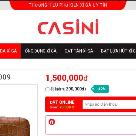
THƯƠNG HIỆU PHỤ KIỆN XÌ GÀ UY TÍN
DA XÌ GÀ
ỐNG ĐỰNG XÌ GÀ
GẠT TÀN XÌ GÀ
BẬT LỬA HÚT XÌ 
5009
1,500,000
đ
(Tiết kiệm:
200,000đ
)
-12%
ĐẶT ONLINE
70,000 đ
Giảm