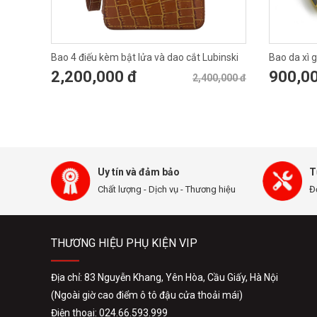
Bao 4 điếu kèm bật lửa và dao cắt Lubinski
Bao da xì 
2,200,000 đ
900,0
2,400,000 đ
Uy tín và đảm bảo
T
Chất lượng - Dịch vụ - Thương hiệu
Đ
THƯƠNG HIỆU PHỤ KIỆN VIP
Địa chỉ: 83 Nguyễn Khang, Yên Hòa, Cầu Giấy, Hà Nội
(Ngoài giờ cao điểm ô tô đậu cửa thoải mái)
Điện thoại: 024.66.593.999