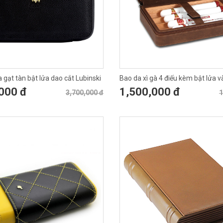
 gạt tàn bật lửa dao cắt Lubinski
Bao da xì gà 4 điếu kèm bật lửa v
T116
000 đ
1,500,000 đ
3,700,000 đ
1