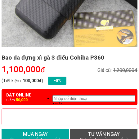
Bao da đựng xì gà 3 điếu Cohiba P360
1,100,000
đ
Giá cũ:
1,200,000đ
(Tiết kiệm:
100,000đ
)
-8%
ĐẶT ONLINE
50,000
Giảm
MUA NGAY
TƯ VẤN NGAY