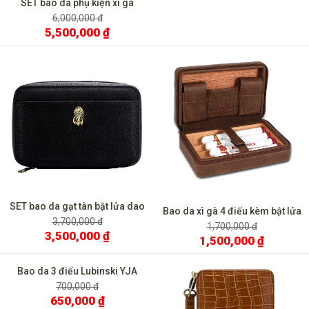
SET bao da phụ kiện xì gà
Jifeng JF 502
6,000,000 đ
5,500,000 ₫
SET bao da gạt tàn bật lửa dao
Bao da xì gà 4 điếu kèm bật lửa
cắt Lubinski
3,700,000 đ
và dao cắt T116
1,700,000 đ
3,500,000 ₫
1,500,000 ₫
Bao da 3 điếu Lubinski YJA
5000
700,000 đ
650,000 ₫