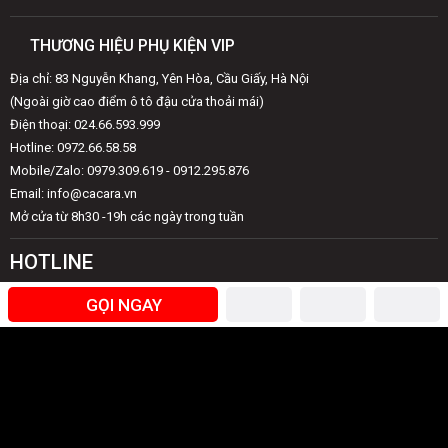
THƯƠNG HIỆU PHỤ KIỆN VIP
Địa chỉ: 83 Nguyễn Khang, Yên Hòa, Cầu Giấy, Hà Nội
(Ngoài giờ cao điểm ô tô đậu cửa thoải mái)
Điện thoại: 024.66.593.999
Hotline: 0972.66.58.58
Mobile/Zalo: 0979.309.619 - 0912.295.876
Email: info@cacara.vn
Mở cửa từ 8h30 -19h các ngày trong tuần
HOTLINE
Giải đáp thắc mắc & khiếu nại
GỌI NGAY
0979.309.619
(8h00 - 20h00)
Trung tâm bảo hành toàn quốc
0912.295.876
(8h00 - 20h00)