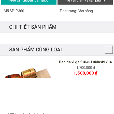
(Free vận chuyển toàn quốc)
(Tư vấn thêm về sản phẩm)
Mã SP: P360
Tình trạng: Còn hàng
CHI TIẾT SẢN PHẨM
SẢN PHẨM CÙNG LOẠI
Bao da xì gà 5 điếu Lubinski YJA
5009
1,700,000 đ
1,500,000 ₫