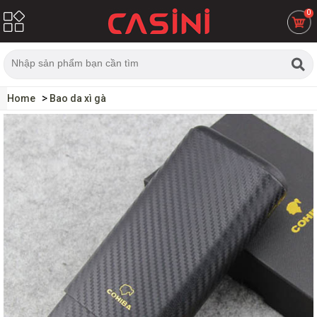
0
Home
Bao da xì gà