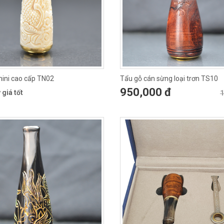
mini cao cấp TN02
Tẩu gỗ cán sừng loại trơn TS10
950,000 đ
 giá tốt
1