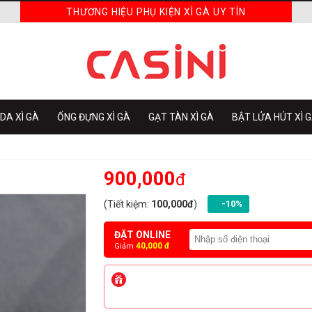
THƯƠNG HIỆU PHỤ KIỆN XÌ GÀ UY TÍN
DA XÌ GÀ
ỐNG ĐỰNG XÌ GÀ
GẠT TÀN XÌ GÀ
BẬT LỬA HÚT XÌ 
900,000
đ
(Tiết kiệm:
100,000đ
)
-10%
ĐẶT ONLINE
40,000 đ
Giảm