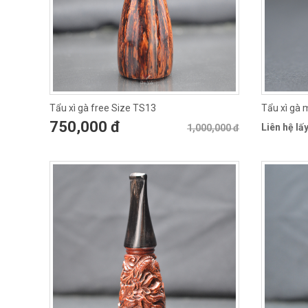
Tẩu xì gà free Size TS13
Tẩu xì gà 
750,000 đ
Liên hệ lấy
1,000,000 đ