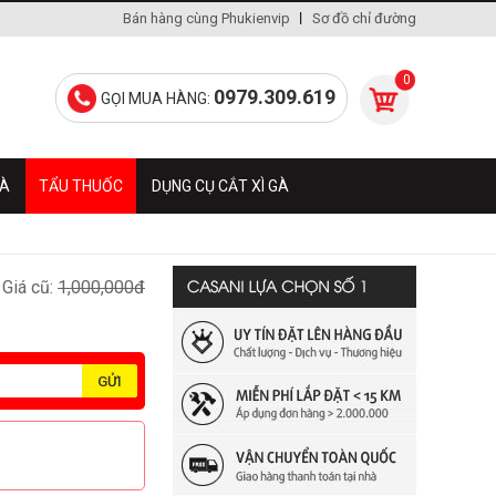
Bán hàng cùng Phukienvip
Sơ đồ chỉ đường
0
0979.309.619
GỌI MUA HÀNG:
GÀ
TẨU THUỐC
DỤNG CỤ CẮT XÌ GÀ
Giá cũ:
1,000,000đ