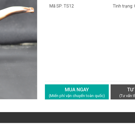
Mã SP: TS12
Tình trạng:
MUA NGAY
TƯ
(Miến phí vận chuyển toàn quốc)
(Tư vấn 