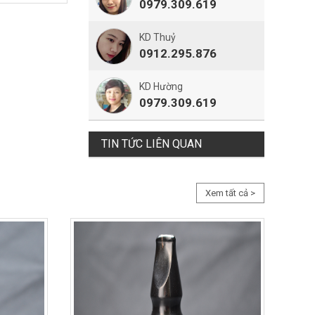
0979.309.619
KD Thuỷ
0912.295.876
KD Hường
0979.309.619
TIN TỨC LIÊN QUAN
Xem tất cả >