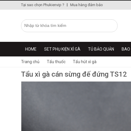
Tại sao chọn Phukienvip ?
Mua hàng đảm bảo
HOME
SET PHỤ KIỆN XÌ GÀ
TỦ BẢO QUẢN
BAO 
Trang chủ
Tẩu thuốc
Tẩu hút xì gà
Tẩu xì gà cán sừng đế đứng TS12