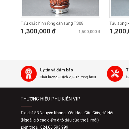
Tẩu khắc hình rồng cán sừng TS08
Tẩu sừng k
1,300,000 đ
1,200,
1,500,000 đ
Uy tín và đảm bảo
T
Chất lượng - Dịch vụ - Thương hiệu
Đ
THƯƠNG HIỆU PHỤ KIỆN VIP
Địa chỉ: 83 Nguyễn Khang, Yên Hòa, Cầu Giấy, Hà Nội
(Ngoài giờ cao điểm ô tô đậu cửa thoải mái)
Điện thoại: 024.66.593.999