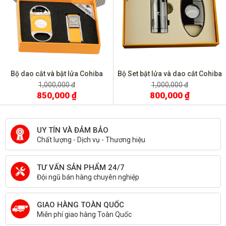
Bộ dao cắt và bật lửa Cohiba
Bộ Set bật lửa và dao cắt Cohiba
T26
T14
1,000,000 đ
1,000,000 đ
850,000 ₫
800,000 ₫
UY TÍN VÀ ĐẢM BẢO
Chất lượng - Dịch vụ - Thương hiệu
TƯ VẤN SẢN PHẨM 24/7
Đội ngũ bán hàng chuyên nghiệp
GIAO HÀNG TOÀN QUỐC
Miễn phí giao hàng Toàn Quốc