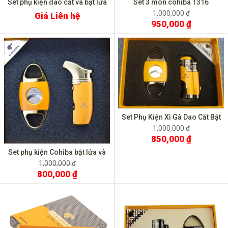
Set phụ kiện dao cắt và bật lửa
Set 3 món cohiba T316
HB 210
1,000,000 đ
Giá Liên hệ
950,000 ₫
Set Phụ Kiện Xì Gà Dao Cắt Bật
Lửa T-14A
1,000,000 đ
850,000 ₫
Set phụ kiện Cohiba bật lửa và
dao cắt HB 422
1,000,000 đ
800,000 ₫