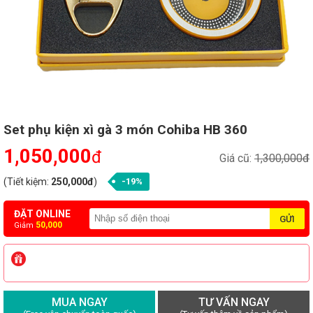
Set phụ kiện xì gà 3 món Cohiba HB 360
1,050,000
đ
Giá cũ:
1,300,000đ
(Tiết kiệm:
250,000đ
)
-19%
ĐẶT ONLINE
50,000
Giảm
MUA NGAY
TƯ VẤN NGAY