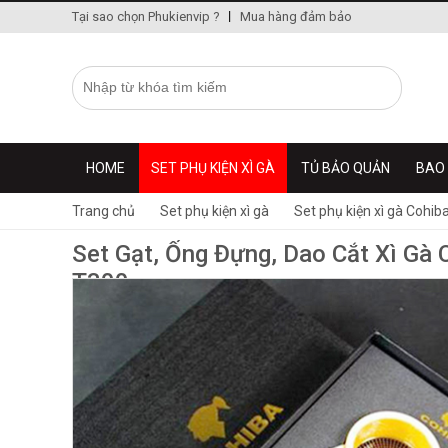
Tại sao chọn Phukienvip ?
Mua hàng đảm bảo
HOME
SET PHỤ KIỆN XÌ GÀ
TỦ BẢO QUẢN
BAO 
Trang chủ
Set phụ kiện xì gà
Set phụ kiện xì gà Cohib
Set Gạt, Ống Đựng, Dao Cắt Xì Gà 
T300