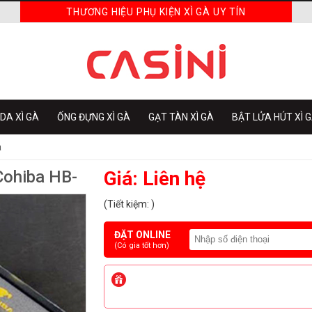
THƯƠNG HIỆU PHỤ KIỆN XÌ GÀ UY TÍN
DA XÌ GÀ
ỐNG ĐỰNG XÌ GÀ
GẠT TÀN XÌ GÀ
BẬT LỬA HÚT XÌ 
a
Cohiba HB-
Giá: Liên hệ
(Tiết kiệm: )
ĐẶT ONLINE
(Có gia tốt hơn)