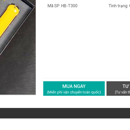
Mã SP: HB-T300
Tình trạng:
MUA NGAY
TƯ
(Miến phí vận chuyển toàn quốc)
(Tư vấn 