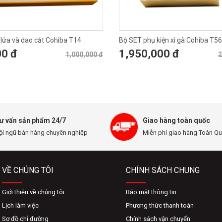
 lửa và dao cắt Cohiba T14
Bộ SET phụ kiện xì gà Cohiba T56
00 đ
1,950,000 đ
1,000,000 đ
2
ư vấn sản phẩm 24/7
Giao hàng toàn quốc
ội ngũ bán hàng chuyên nghiệp
Miễn phí giao hàng Toàn Q
VỀ CHÚNG TÔI
CHÍNH SÁCH CHUNG
Giới thiệu về chúng tôi
Bảo mật thông tin
Lịch làm việc
Phương thức thanh toán
Sơ đồ chỉ đường
Chính sách vận chuyển