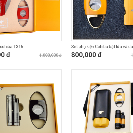
 cohiba T316
Set phụ kiện Cohiba bật lửa và d
422
00 đ
800,000 đ
1,000,000 đ
1