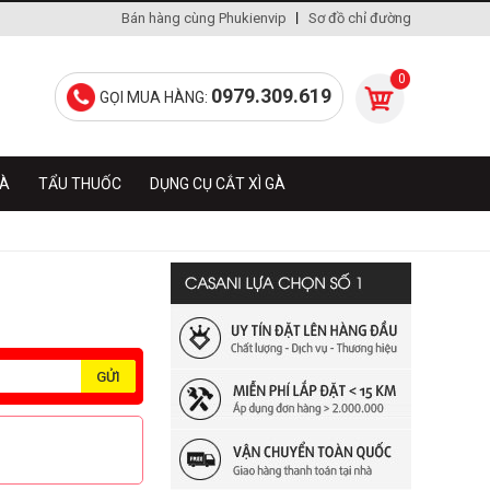
Bán hàng cùng Phukienvip
Sơ đồ chỉ đường
0
0979.309.619
GỌI MUA HÀNG:
GÀ
TẨU THUỐC
DỤNG CỤ CẮT XÌ GÀ