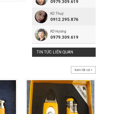
0979.309.619
KD Thuỷ
0912.295.876
KD Hường
0979.309.619
TIN TỨC LIÊN QUAN
Xem tất cả >