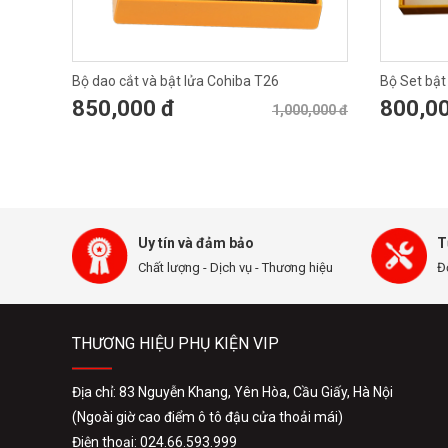
Bộ dao cắt và bật lửa Cohiba T26
Bộ Set bật
850,000 đ
800,0
1,000,000 đ
Uy tín và đảm bảo
T
Chất lượng - Dịch vụ - Thương hiệu
Đ
THƯƠNG HIỆU PHỤ KIỆN VIP
Địa chỉ: 83 Nguyễn Khang, Yên Hòa, Cầu Giấy, Hà Nội
(Ngoài giờ cao điểm ô tô đậu cửa thoải mái)
Điện thoại: 024.66.593.999