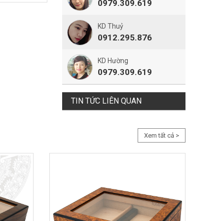
0979.309.619
KD Thuỷ
0912.295.876
KD Hường
0979.309.619
TIN TỨC LIÊN QUAN
Xem tất cả >