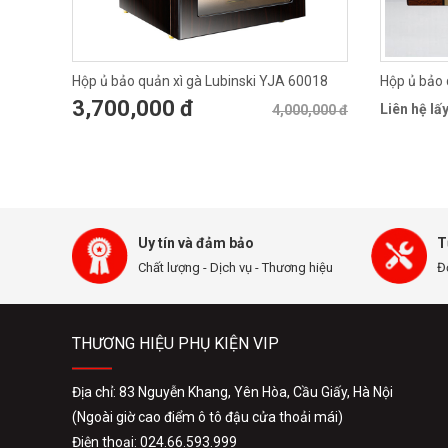
Hộp ủ bảo quản xì gà Lubinski YJA 60018
Hộp ủ bảo 
3,700,000 đ
Liên hệ lấy
4,000,000 đ
Uy tín và đảm bảo
T
Chất lượng - Dịch vụ - Thương hiệu
Đ
THƯƠNG HIỆU PHỤ KIỆN VIP
Địa chỉ: 83 Nguyễn Khang, Yên Hòa, Cầu Giấy, Hà Nội
(Ngoài giờ cao điểm ô tô đậu cửa thoải mái)
Điện thoại: 024.66.593.999