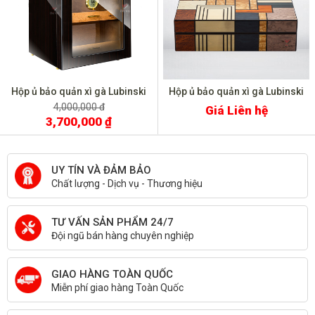
Hộp ủ bảo quản xì gà Lubinski
Hộp ủ bảo quản xì gà Lubinski
YJA 60018
RA 952
4,000,000 đ
Giá Liên hệ
3,700,000 ₫
UY TÍN VÀ ĐẢM BẢO
Chất lượng - Dịch vụ - Thương hiệu
TƯ VẤN SẢN PHẨM 24/7
Đội ngũ bán hàng chuyên nghiệp
GIAO HÀNG TOÀN QUỐC
Miễn phí giao hàng Toàn Quốc