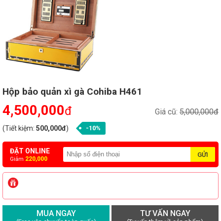
Hộp bảo quản xì gà Cohiba H461
4,500,000
đ
Giá cũ:
5,000,000đ
(Tiết kiệm:
500,000đ
)
-10%
ĐẶT ONLINE
220,000
Giảm
MUA NGAY
TƯ VẤN NGAY