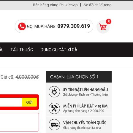
Bán hàng cùng Phukienvip
Sơ đồ chỉ đường
0
0979.309.619
GỌI MUA HÀNG:
GÀ
TẨU THUỐC
DỤNG CỤ CẮT XÌ GÀ
Giá cũ:
4,000,000đ