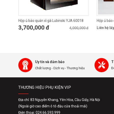
Hộp ủ bảo quản xì gà Lubinski YJA 60018
Hộp ủ bảo 
3,700,000 đ
Liên hệ lấy
4,000,000 đ
Uy tín và đảm bảo
T
Chất lượng - Dịch vụ - Thương hiệu
Đ
THƯƠNG HIỆU PHỤ KIỆN VIP
Địa chỉ: 83 Nguyễn Khang, Yên Hòa, Cầu Giấy, Hà Nội
(Ngoài giờ cao điểm ô tô đậu cửa thoải mái)
Điện thoại: 024.66.593.999