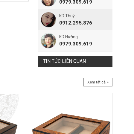
0979.309.619
KD Thuỷ
0912.295.876
KD Hường
0979.309.619
TIN TỨC LIÊN QUAN
Xem tất cả >