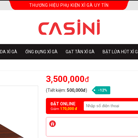
THƯƠNG HIỆU PHỤ KIỆN XÌ GÀ UY TÍN
DA XÌ GÀ
ỐNG ĐỰNG XÌ GÀ
GẠT TÀN XÌ GÀ
BẬT LỬA HÚT XÌ 
3,500,000
đ
(Tiết kiệm:
500,000đ
)
-12%
ĐẶT ONLINE
170,000 đ
Giảm