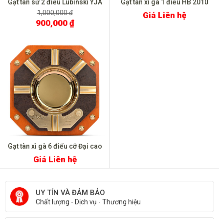
Gạt tàn sứ 2 điếu Lubinski YJA
Gạt tàn xì gà 1 điếu HB 2010
20016
1,000,000 đ
Giá Liên hệ
900,000 ₫
Gạt tàn xì gà 6 điếu cỡ Đại cao
cấp bản giới hạn
Giá Liên hệ
UY TÍN VÀ ĐẢM BẢO
Chất lượng - Dịch vụ - Thương hiệu