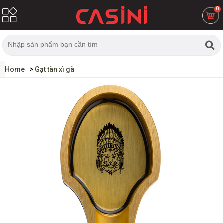
0
Home
Gạt tàn xì gà