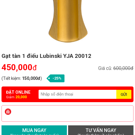
Gạt tàn 1 điếu Lubinski YJA 20012
450,000
đ
Giá cũ:
600,000đ
(Tiết kiệm:
150,000đ
)
-25%
ĐẶT ONLINE
20,000
Giảm
MUA NGAY
TƯ VẤN NGAY