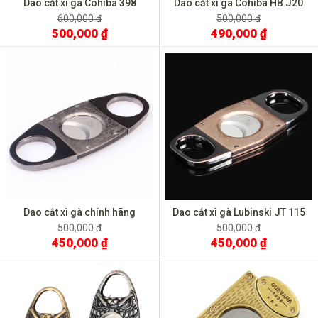
Dao cắt xì gà Cohiba 398
Dao cắt xì gà Cohiba HB J20
600,000 đ
500,000 đ
500,000 ₫
490,000 ₫
Dao cắt xì gà chính hãng
Dao cắt xì gà Lubinski JT 115
Lubinski JT 152
500,000 đ
500,000 đ
450,000 ₫
450,000 ₫