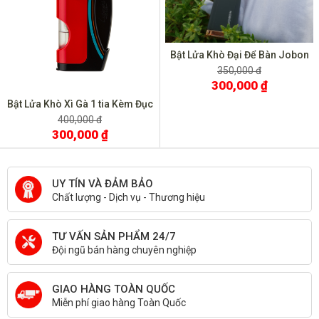
Bật Lửa Khò Đại Để Bàn Jobon
ZB583
350,000 đ
300,000 ₫
Bật Lửa Khò Xì Gà 1 tia Kèm Đục
BCZ 487
400,000 đ
300,000 ₫
UY TÍN VÀ ĐẢM BẢO
Chất lượng - Dịch vụ - Thương hiệu
TƯ VẤN SẢN PHẨM 24/7
Đội ngũ bán hàng chuyên nghiệp
GIAO HÀNG TOÀN QUỐC
Miễn phí giao hàng Toàn Quốc