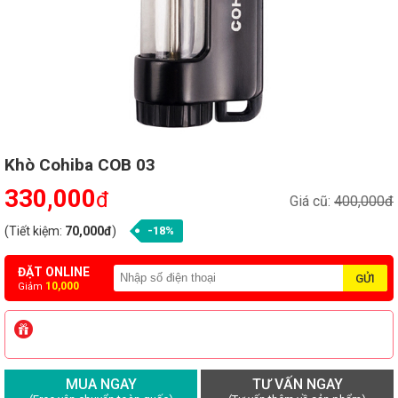
Khò Cohiba COB 03
330,000
đ
Giá cũ:
400,000đ
(Tiết kiệm:
70,000đ
)
-18%
ĐẶT ONLINE
10,000
Giảm
MUA NGAY
TƯ VẤN NGAY