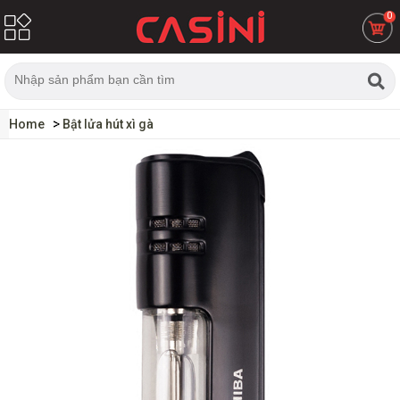
0
Home
Bật lửa hút xì gà