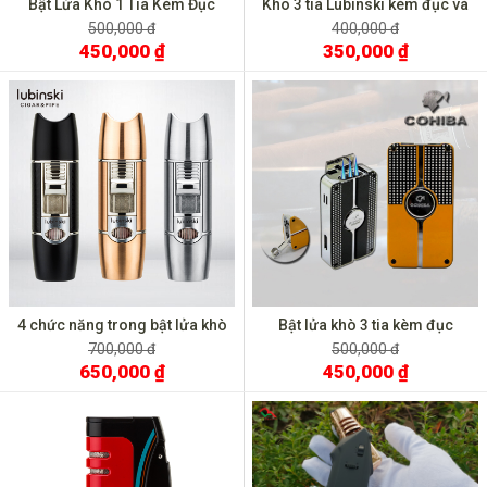
Bật Lửa Khò 1 Tia Kèm Đục
Kho 3 tia Lubinski kèm đục và
Cohiba Đánh Đá Ngang COB
gạt kệ YJA 10019
500,000 đ
400,000 đ
450,000 ₫
350,000 ₫
4 chức năng trong bật lửa khò
Bật lửa khò 3 tia kèm đục
Lubinski YJA 10022
Cohiba COB 58
700,000 đ
500,000 đ
650,000 ₫
450,000 ₫