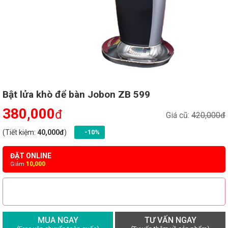
Bật lửa khò để bàn Jobon ZB 599
380,000
đ
Giá cũ:
420,000đ
(Tiết kiệm:
40,000đ
)
-10%
ĐẶT ONLINE
10,000
Giảm
MUA NGAY
TƯ VẤN NGAY