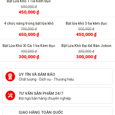
Bật Lửa Khò 1 Tia Kèm Đục
Kho 3 tia Lubinski kèm đục và
Cohiba Đánh Đá Ngang COB
gạt kệ YJA 10019
500,000 đ
400,000 đ
450,000 ₫
350,000 ₫
4 chức năng trong bật lửa khò
Bật lửa khò 3 tia kèm đục
Lubinski YJA 10022
Cohiba COB 58
700,000 đ
500,000 đ
650,000 ₫
450,000 ₫
Bật Lửa Khò Xì Gà 1 tia Kèm Đục
Bật Lửa Khò Đại Để Bàn Jobon
BCZ 487
ZB583
400,000 đ
350,000 đ
300,000 ₫
300,000 ₫
UY TÍN VÀ ĐẢM BẢO
Chất lượng - Dịch vụ - Thương hiệu
TƯ VẤN SẢN PHẨM 24/7
Đội ngũ bán hàng chuyên nghiệp
GIAO HÀNG TOÀN QUỐC