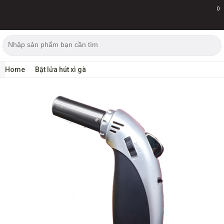
0
Home
Bật lửa hút xì gà