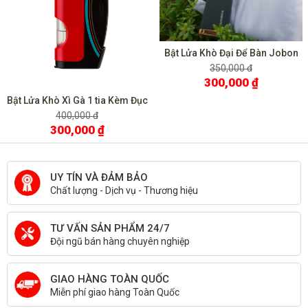
Bật Lửa Khò Đại Để Bàn Jobon
ZB583
350,000 đ
300,000 ₫
Bật Lửa Khò Xì Gà 1 tia Kèm Đục
BCZ 487
400,000 đ
300,000 ₫
UY TÍN VÀ ĐẢM BẢO
Chất lượng - Dịch vụ - Thương hiệu
TƯ VẤN SẢN PHẨM 24/7
Đội ngũ bán hàng chuyên nghiệp
GIAO HÀNG TOÀN QUỐC
Miễn phí giao hàng Toàn Quốc