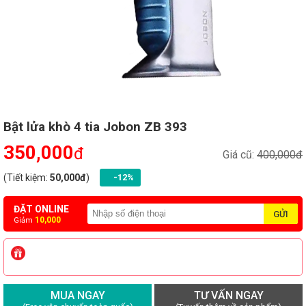
Bật lửa khò 4 tia Jobon ZB 393
350,000
đ
Giá cũ:
400,000đ
(Tiết kiệm:
50,000đ
)
-12%
ĐẶT ONLINE
10,000
Giảm
MUA NGAY
TƯ VẤN NGAY