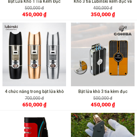
Bật Lửa Khò 1 Tia Kèm Đục
Kho 3 tia Lubinski kèm đục và
Cohiba Đánh Đá Ngang COB
gạt kệ YJA 10019
500,000 đ
400,000 đ
450,000 ₫
350,000 ₫
4 chức năng trong bật lửa khò
Bật lửa khò 3 tia kèm đục
Lubinski YJA 10022
Cohiba COB 58
700,000 đ
500,000 đ
650,000 ₫
450,000 ₫