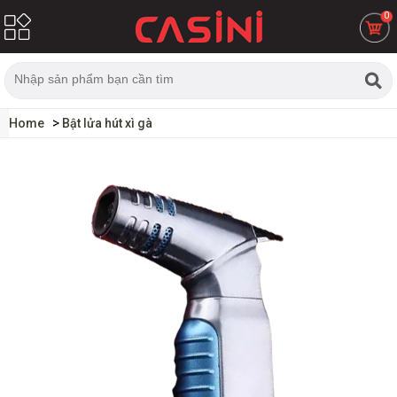
0
Home
Bật lửa hút xì gà