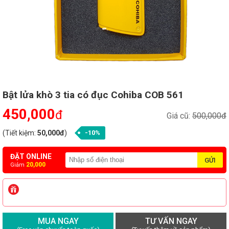
Bật lửa khò 3 tia có đục Cohiba COB 561
450,000
đ
Giá cũ:
500,000đ
(Tiết kiệm:
50,000đ
)
-10%
ĐẶT ONLINE
20,000
Giảm
MUA NGAY
TƯ VẤN NGAY