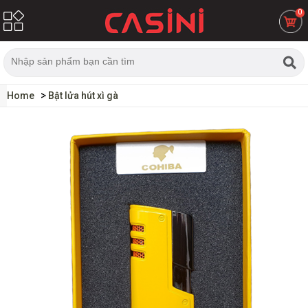
0
Home
Bật lửa hút xì gà