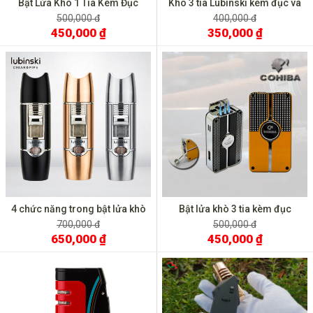
Bật Lửa Khò 1 Tia Kèm Đục
Kho 3 tia Lubinski kèm đục và
Cohiba Đánh Đá Ngang COB
gạt kệ YJA 10019
500,000 đ
400,000 đ
450,000 ₫
350,000 ₫
4 chức năng trong bật lửa khò
Bật lửa khò 3 tia kèm đục
Lubinski YJA 10022
Cohiba COB 58
700,000 đ
500,000 đ
650,000 ₫
450,000 ₫