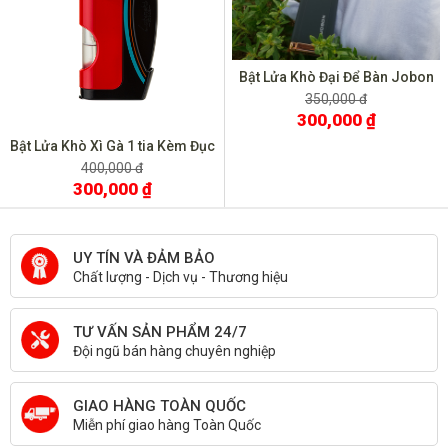
Bật Lửa Khò Đại Để Bàn Jobon
ZB583
350,000 đ
300,000 ₫
Bật Lửa Khò Xì Gà 1 tia Kèm Đục
BCZ 487
400,000 đ
300,000 ₫
UY TÍN VÀ ĐẢM BẢO
Chất lượng - Dịch vụ - Thương hiệu
TƯ VẤN SẢN PHẨM 24/7
Đội ngũ bán hàng chuyên nghiệp
GIAO HÀNG TOÀN QUỐC
Miễn phí giao hàng Toàn Quốc