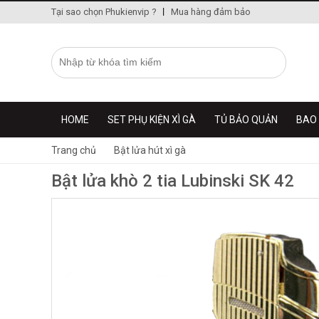
Tại sao chọn Phukienvip ?
Mua hàng đảm bảo
HOME
SET PHỤ KIỆN XÌ GÀ
TỦ BẢO QUẢN
BAO 
Trang chủ
Bật lửa hút xì gà
Bật lửa khò 2 tia Lubinski SK 42