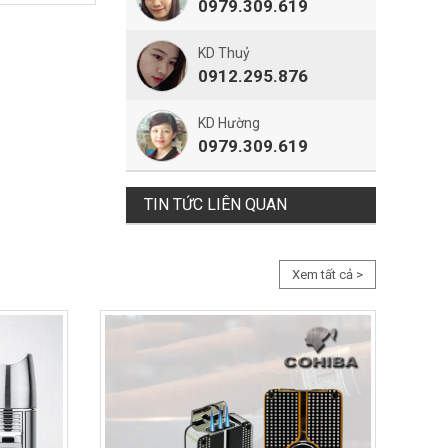
0979.309.619
KD Thuỷ
0912.295.876
KD Hường
0979.309.619
TIN TỨC LIÊN QUAN
Xem tất cả >