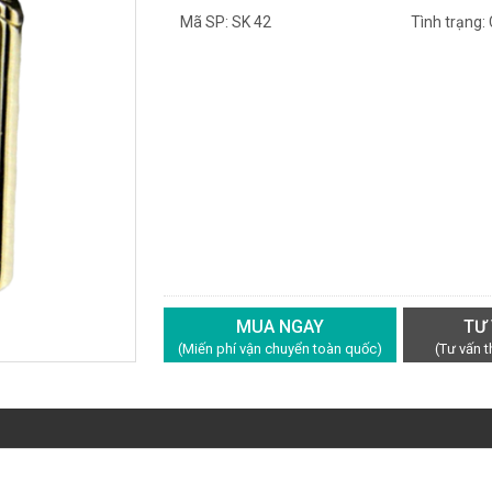
Mã SP: SK 42
Tình trạng:
MUA NGAY
TƯ
(Miến phí vận chuyển toàn quốc)
(Tư vấn 