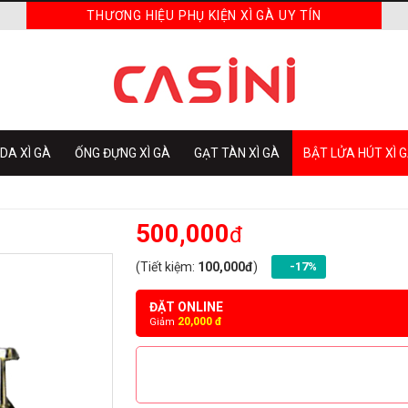
THƯƠNG HIỆU PHỤ KIỆN XÌ GÀ UY TÍN
DA XÌ GÀ
ỐNG ĐỰNG XÌ GÀ
GẠT TÀN XÌ GÀ
BẬT LỬA HÚT XÌ 
500,000
đ
(Tiết kiệm:
100,000đ
)
-17%
ĐẶT ONLINE
20,000 đ
Giảm