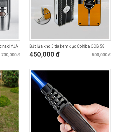
binski YJA
Bật lửa khò 3 tia kèm đục Cohiba COB 58
450,000 đ
700,000 đ
500,000 đ