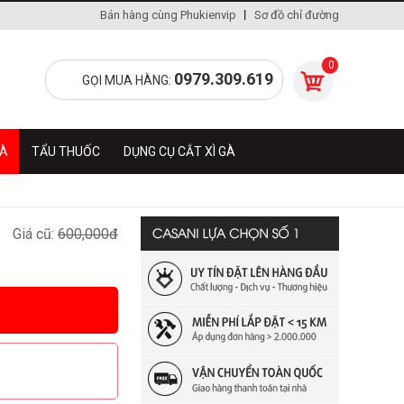
Bán hàng cùng Phukienvip
Sơ đồ chỉ đường
0
0979.309.619
GỌI MUA HÀNG:
GÀ
TẨU THUỐC
DỤNG CỤ CẮT XÌ GÀ
Giá cũ:
600,000đ