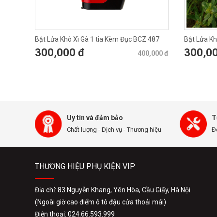
Bật Lửa Khò Xì Gà 1 tia Kèm Đục BCZ 487
Bật Lửa K
300,000 đ
300,0
400,000 đ
Uy tín và đảm bảo
T
Chất lượng - Dịch vụ - Thương hiệu
Đ
THƯƠNG HIỆU PHỤ KIỆN VIP
Địa chỉ: 83 Nguyễn Khang, Yên Hòa, Cầu Giấy, Hà Nội
(Ngoài giờ cao điểm ô tô đậu cửa thoải mái)
Điện thoại: 024.66.593.999