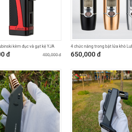
Lubinski kèm đục và gạt kệ YJA
4 chức năng trong bật lửa khò Lu
10022
00 đ
650,000 đ
400,000 đ