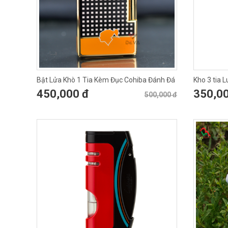
Bật Lửa Khò 1 Tia Kèm Đục Cohiba Đánh Đá
Kho 3 tia 
Ngang COB
10019
450,000 đ
350,0
500,000 đ