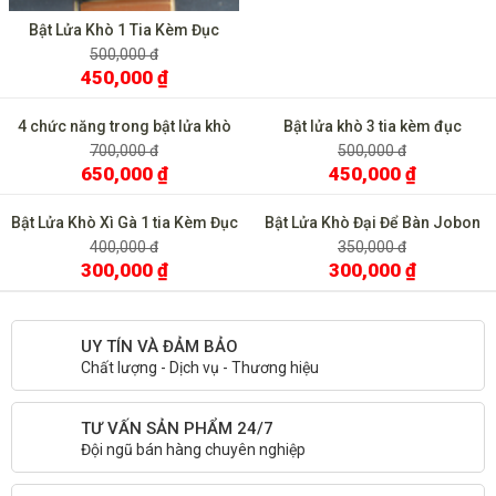
Bật Lửa Khò 1 Tia Kèm Đục
Cohiba Đánh Đá Ngang COB
500,000 đ
450,000 ₫
4 chức năng trong bật lửa khò
Bật lửa khò 3 tia kèm đục
Lubinski YJA 10022
Cohiba COB 58
700,000 đ
500,000 đ
650,000 ₫
450,000 ₫
Bật Lửa Khò Xì Gà 1 tia Kèm Đục
Bật Lửa Khò Đại Để Bàn Jobon
BCZ 487
ZB583
400,000 đ
350,000 đ
300,000 ₫
300,000 ₫
UY TÍN VÀ ĐẢM BẢO
Chất lượng - Dịch vụ - Thương hiệu
TƯ VẤN SẢN PHẨM 24/7
Đội ngũ bán hàng chuyên nghiệp