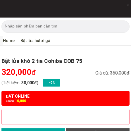
0
Home
Bật lửa hút xì gà
Bật lửa khò 2 tia Cohiba COB 75
320,000
đ
Giá cũ:
350,000đ
(Tiết kiệm:
30,000đ
)
-9%
ĐẶT ONLINE
10,000
Giảm