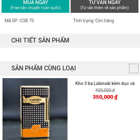
MUA NGAY
TƯ VẤN NGAY
(Free vận chuyển toàn quốc)
(Tư vấn thêm về sản phẩm)
Mã SP: COB 75
Tình trạng: Còn hàng
CHI TIẾT SẢN PHẨM
SẢN PHẨM CÙNG LOẠI
Kho 3 tia Lubinski kèm đục và
gạt kệ YJA 10019
400,000 đ
350,000 ₫